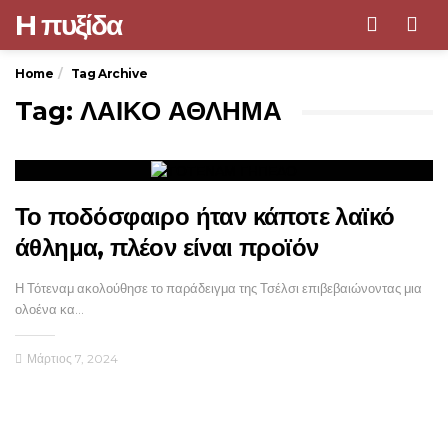
H πυξίδα
Men
Home
Tag Archive
Tag: ΛΑΙΚΟ ΑΘΛΗΜΑ
Το ποδόσφαιρο ήταν κάποτε λαϊκό
άθλημα, πλέον είναι προϊόν
Η Τότεναμ ακολούθησε το παράδειγμα της Τσέλσι επιβεβαιώνοντας μια
ολοένα κα…
Μάρτιος 7, 2024