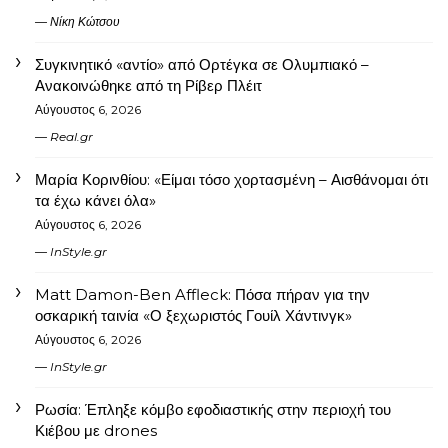
Νίκη Κώτσου
Συγκινητικό «αντίο» από Ορτέγκα σε Ολυμπιακό –
Ανακοινώθηκε από τη Ρίβερ Πλέιτ
Αύγουστος 6, 2026
Real.gr
Μαρία Κορινθίου: «Είμαι τόσο χορτασμένη – Αισθάνομαι ότι
τα έχω κάνει όλα»
Αύγουστος 6, 2026
InStyle.gr
Matt Damon-Ben Affleck: Πόσα πήραν για την
οσκαρική ταινία «Ο ξεχωριστός Γουίλ Χάντινγκ»
Αύγουστος 6, 2026
InStyle.gr
Ρωσία: Έπληξε κόμβο εφοδιαστικής στην περιοχή του
Κιέβου με drones