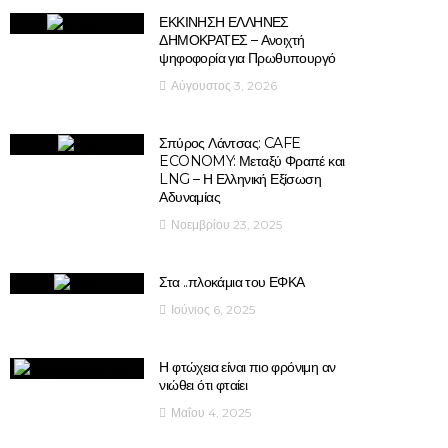
ΕΚΚΙΝΗΣΗ ΕΛΛΗΝΕΣ
ΔΗΜΟΚΡΑΤΕΣ – Ανοιχτή
ψηφοφορία για Πρωθυπουργό
Αύγουστος 3, 2026
Σπύρος Λάντσας: CAFE
ECONOMY: Μεταξύ Φραπέ και
LNG – Η Ελληνική Εξίσωση
Αδυναμίας
Νοεμβρίου 23, 2025
Στα ..πλοκάμια του ΕΦΚΑ
Ιούνιος 6, 2025
Η φτώχεια είναι πιο φρόνιμη αν
νιώθει ότι φταίει
Μαΐου 4, 2025