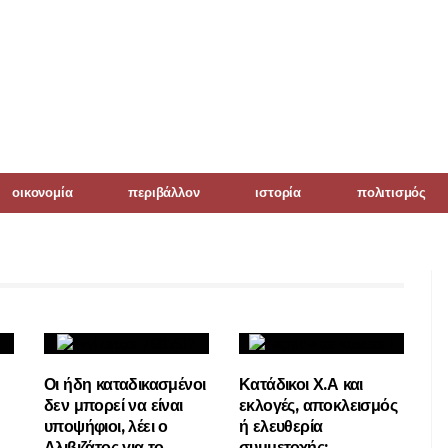
οικονομία
περιβάλλον
ιστορία
πολιτισμός
Οι ήδη καταδικασμένοι
Κατάδικοι Χ.Α και
δεν μπορεί να είναι
εκλογές, αποκλεισμός
υποψήφιοι, λέει ο
ή ελευθερία
Αλιβιζάτος για το
συμμετοχής;