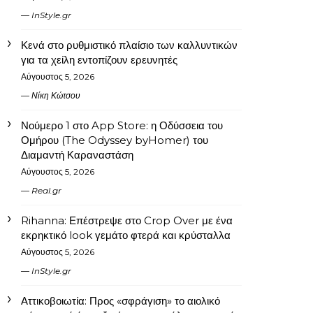
InStyle.gr
Κενά στο ρυθμιστικό πλαίσιο των καλλυντικών
για τα χείλη εντοπίζουν ερευνητές
Αύγουστος 5, 2026
Νίκη Κώτσου
Νούμερο 1 στο App Store: η Οδύσσεια του
Ομήρου (The Odyssey byHomer) του
Διαμαντή Καραναστάση
Αύγουστος 5, 2026
Real.gr
Rihanna: Επέστρεψε στο Crop Over με ένα
εκρηκτικό look γεμάτο φτερά και κρύσταλλα
Αύγουστος 5, 2026
InStyle.gr
Αττικοβοιωτία: Προς «σφράγιση» το αιολικό