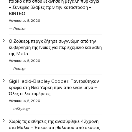
πάρκο από όπου ξεκίνησε η μεγάλη πυρκαγιά
– Συνεχείς βλάβες πριν την καταστροφή –
ΒΙΝΤΕΟ
Αύγουστος 5, 2026
Real.gr
Ο Ζούκερμπεργκ ζήτησε συγγνώμη από την
κυβέρνηση της Ινδίας για περιεχόμενο και λάθη
της Meta
Αύγουστος 5, 2026
Real.gr
Gigi Hadid-Bradley Cooper: Παντρεύτηκαν
κρυφά στη Νέα Υόρκη πριν από έναν μήνα –
Όλες οι λεπτομέρειες
Αύγουστος 5, 2026
InStyle.gr
Χωρίς τις αισθήσεις της ανασύρθηκε 42χρονη
στα Μάλια – Έπεσε στη θάλασσα από σκάφος