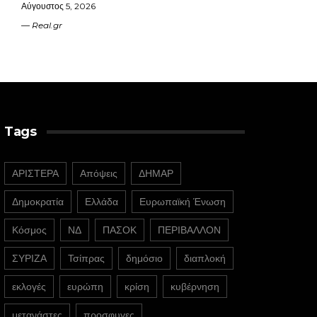
Αύγουστος 5, 2026
Real.gr
Tags
ΑΡΙΣΤΕΡΑ
Απόψεις
ΔΗΜΑΡ
Δημοκρατία
Ελλάδα
Ευρωπαϊκή Ένωση
Κόσμος
ΝΔ
ΠΑΣΟΚ
ΠΕΡΙΒΑΛΛΟΝ
ΣΥΡΙΖΑ
Τσίπρας
δημόσιο
διαπλοκή
εκλογές
ευρώπη
κρίση
κυβέρνηση
μετανάστες
προσφυγες