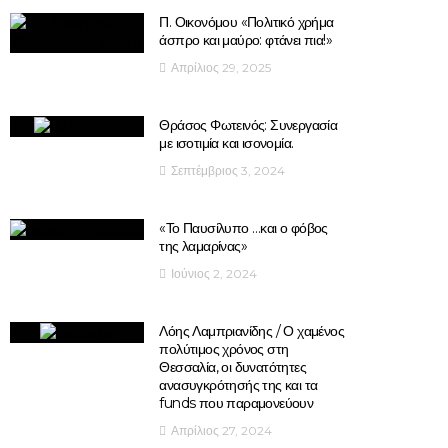
Π. Οικονόμου «Πολιτικό χρήμα
άσπρο και μαύρο: φτάνει πια!»
Απρίλιος 29, 2025
Θράσος Φωτεινός: Συνεργασία
με ισοτιμία και ισονομία.
Σεπτέμβριος 3, 2024
«Το Παυσίλυπο …και ο φόβος
της λαμαρίνας»
Ιούνιος 2, 2024
Λόης Λαμπριανίδης / Ο χαμένος
πολύτιμος χρόνος στη
Θεσσαλία, οι δυνατότητες
ανασυγκρότησής της και τα
funds που παραμονεύουν
Απρίλιος 27, 2024