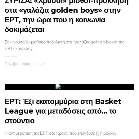
ΣΥΡΙΖΑ: «Χρυσοί» μισθοί-πρόκληση
στα «γαλάζια golden boys» στην
ΕΡΤ, την ώρα που η κοινωνία
δοκιμάζεται
Σε «"χρυσούς" μισθούς-πρόκληση στα "γαλάζια golden boys" της
ΕΡΤ» κάνει λόγ…
Φεβρουάριος 11, 2023
ΕΡΤ: Έξι εκατομμύρια στη Basket
League για μεταδόσεις από… το
στούντιο
Η αντιμετώπιση της ΕΡΤ στο προϊόν που επένδυσε (;) ή μάλλον