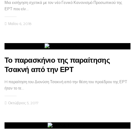
Μια εισήγηση σχετικά με τον νέο Γενικό Κανονισμό Προσωπικού της
ΕΡΤ που είν…
Μαΐου 6, 2018
Το παρασκήνιο της παραίτησης
Τσακνή από την ΕΡΤ
H παραίτηση του Διονύση Τσακνή από την θέση του προέδρου της ΕΡΤ
ήταν το τε…
Οκτώβριος 5, 2017