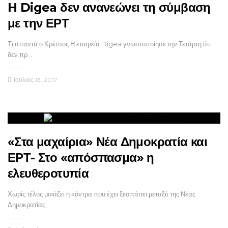
H Digea δεν ανανεώνει τη σύμβαση
με την ΕΡΤ
Τι απαντά ο Κρέτσος Η εταιρεία Digea γνωστοποίησε την Τετάρτη ότι
δεν πρ…
Ιούλιος 13, 2017
«Στα μαχαίρια» Νέα Δημοκρατία και
ΕΡΤ- Στο «απόσπασμα» η
ελευθεροτυπία
Χωρίς τέλος μοιάζει η κόντρα που έχει ξεσπάσει μεταξύ της Νέας
Δημοκρατίας …