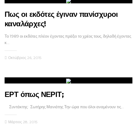
Πως οι εκδότες έγιναν πανίσχυροι
καναλάρχες!
Το 1989 οι εκδότες πλέον έχοντας πράξει το χρέος τους, δηλαδή έχοντας
κ…
Οκτώβριος 26, 2015
ΕΡΤ όπως ΝΕΡΙΤ;
Συντάκτης: Σωτήρης Μανιάτης Την ώρα που όλοι αναμένουν τις…
Μάρτιος 28, 2015