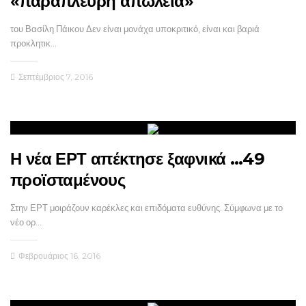
«παράπλευρη απώλεια»
του Βασίλη Πάικου Δεν είναι μονάχα υποκριτικό, είναι και βαριά
προκλητικ…
Σεπτέμβριος 7, 2016
Η νέα ΕΡΤ απέκτησε ξαφνικά …49
προϊσταμένους
Στην ΕΡΤ μοιράζουν καρέκλες και επιδόματα ευθύνης. Σύμφωνα με το
νέο ορ…
Φεβρουάριος 16, 2016