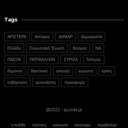
Tags
ΑΡΙΣΤΕΡΑ
Απόψεις
ΔΗΜΑΡ
Δημοκρατία
Ελλάδα
Ευρωπαϊκή Ένωση
Κόσμος
ΝΔ
ΠΑΣΟΚ
ΠΕΡΙΒΑΛΛΟΝ
ΣΥΡΙΖΑ
Τσίπρας
δημόσιο
διαπλοκή
εκλογές
ευρώπη
κρίση
κυβέρνηση
μετανάστες
προσφυγες
@2022 - ipyxida.gr
η πυξίδα
πολιτική
κοινωνία
οικονομία
περιβάλλον