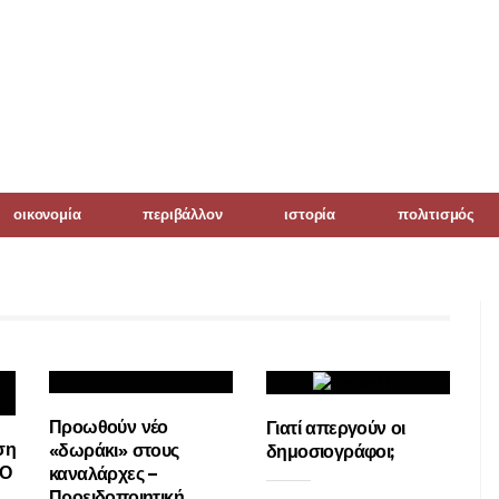
οικονομία
περιβάλλον
ιστορία
πολιτισμός
Προωθούν νέο
Γιατί απεργούν οι
ση
«δωράκι» στους
δημοσιογράφοι;
 Ο
καναλάρχες –
Προειδοποιητική