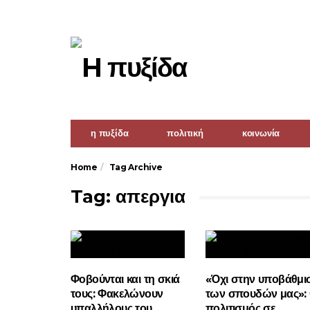
η πυξίδα
πολιτική
κοινωνία
Home
Tag Archive
Tag: απεργια
Φοβούνται και τη σκιά
«Όχι στην υποβάθμι
τους: Φακελώνουν
των σπουδών μας»:
υπαλλήλους του
πολιτισμός σε