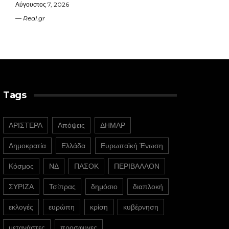
Αύγουστος 7, 2026
Real.gr
Tags
ΑΡΙΣΤΕΡΑ
Απόψεις
ΔΗΜΑΡ
Δημοκρατία
Ελλάδα
Ευρωπαϊκή Ένωση
Κόσμος
ΝΔ
ΠΑΣΟΚ
ΠΕΡΙΒΑΛΛΟΝ
ΣΥΡΙΖΑ
Τσίπρας
δημόσιο
διαπλοκή
εκλογές
ευρώπη
κρίση
κυβέρνηση
μετανάστες
προσφυγες