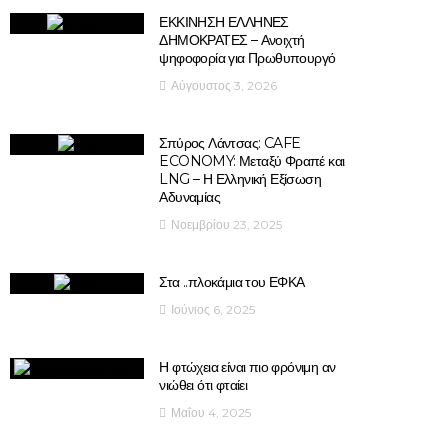
ΕΚΚΙΝΗΣΗ ΕΛΛΗΝΕΣ
ΔΗΜΟΚΡΑΤΕΣ – Ανοιχτή
ψηφοφορία για Πρωθυπουργό
Αύγουστος 3, 2026
Σπύρος Λάντσας: CAFE
ECONOMY: Μεταξύ Φραπέ και
LNG – Η Ελληνική Εξίσωση
Αδυναμίας
Νοεμβρίου 23, 2025
Στα ..πλοκάμια του ΕΦΚΑ
Ιούνιος 6, 2025
Η φτώχεια είναι πιο φρόνιμη αν
νιώθει ότι φταίει
Μαΐου 4, 2025