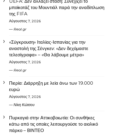
UEFA: Δεν αλλάζει στάση: Συνεχίζει το
μποϊκοτάζ του Μουντιάλ παρά την αναδίπλωση
της FIFA
Αύγουστος 7, 2026
Real.gr
«Σύγκρουση» Ιταλίας-Ισπανίας για την
αναστολή της Σένγκεν: «Δεν δεχόμαστε
τελεσίγραφα» – «Θα λάβουμε μέτρα»
Αύγουστος 7, 2026
Real.gr
Πιερία: Διάρρηξη με λεία άνω των 19.000
ευρώ
Αύγουστος 7, 2026
Νίκη Κώτσου
Πυρκαγιά στην Αττικοβοιωτία: Οι συνθήκες
κάτω από τις οποίες λειτουργούσε το αιολικό
πάρκο – ΒΙΝΤΕΟ