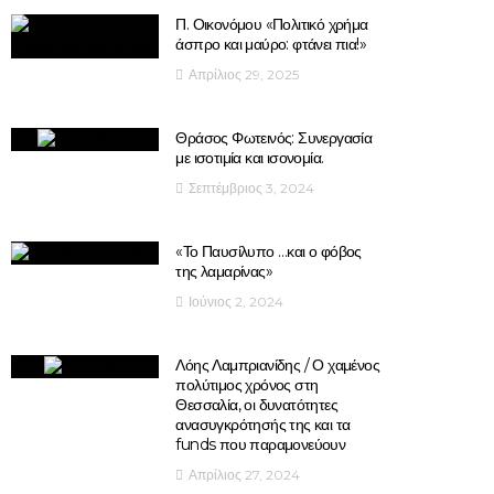
Π. Οικονόμου «Πολιτικό χρήμα
άσπρο και μαύρο: φτάνει πια!»
Απρίλιος 29, 2025
Θράσος Φωτεινός: Συνεργασία
με ισοτιμία και ισονομία.
Σεπτέμβριος 3, 2024
«Το Παυσίλυπο …και ο φόβος
της λαμαρίνας»
Ιούνιος 2, 2024
Λόης Λαμπριανίδης / Ο χαμένος
πολύτιμος χρόνος στη
Θεσσαλία, οι δυνατότητες
ανασυγκρότησής της και τα
funds που παραμονεύουν
Απρίλιος 27, 2024