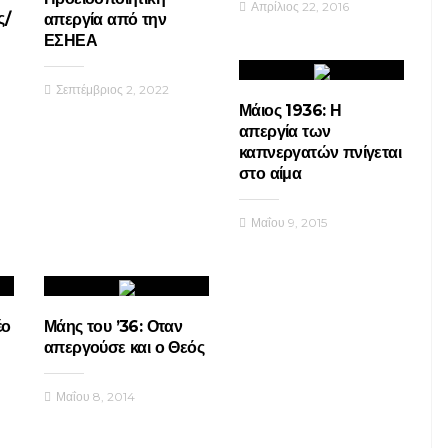
Απρίλιος 22, 2016
ς/
απεργία από την
ΕΣΗΕΑ
Σεπτέμβριος 2, 2022
Μάιος 1936: Η
απεργία των
καπνεργατών πνίγεται
στο αίμα
Μαΐου 9, 2015
έο
Μάης του ’36: Οταν
απεργούσε και ο Θεός
Μαΐου 8, 2014