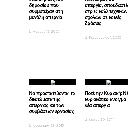
δημοσίου που
απεργία, σπουδαστέ
συμμετείχαν στη
στριες καλλιτεχνικών
μεγάλη απεργία!
σχολών σε κοινές
δράσεις
Μάρτιος 12, 2023
Φεβρουάριος 1, 2023
Να προστατεύονται τα
Ποτέ την Κυριακή: Ν
δικαιώματα της
κυριακάτικο άνοιγμα,
απεργίας και των
νέα απεργία
συμβάσεων εργασίας
Ιούλιος 20, 2014
Ιανουάριος 29, 2015