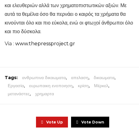
και ελευθεριών αλλά των χρηματοπιστωτικών αξιών. Με
αυτά τα θεμέλια όσο θα περνάει ο καιρός τα χρήματα θα
κινούνται όλο και πιο εύκολα, ενώ οι φτωχοί άνθρωποι όλο
και πιο δύσκολα.
Via :
www.thepressproject.gr
Tags:
ανθρωπινα δικαωματα
,
απελαση
,
δικαωματα
,
Εργασία
,
ευρωπαικη ενοποιηση
,
κρίση
,
Μέρκελ
,
μετανάστες
,
χρημαρτα
Vote Up
Vote Down