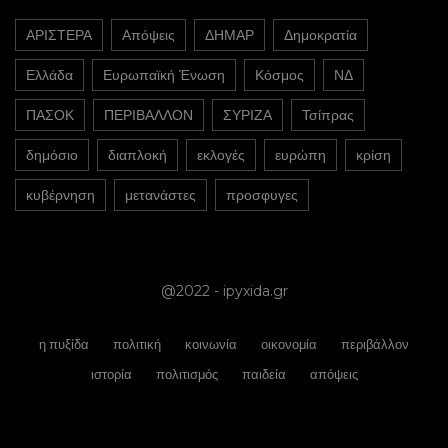
ΑΡΙΣΤΕΡΑ
Απόψεις
ΔΗΜΑΡ
Δημοκρατία
Ελλάδα
Ευρωπαϊκή Ένωση
Κόσμος
ΝΔ
ΠΑΣΟΚ
ΠΕΡΙΒΑΛΛΟΝ
ΣΥΡΙΖΑ
Τσίπρας
δημόσιο
διαπλοκή
εκλογές
ευρώπη
κρίση
κυβέρνηση
μετανάστες
προσφυγες
@2022 - ipyxida.gr
η πυξίδα
πολιτική
κοινωνία
οικονομία
περιβάλλον
ιστορία
πολιτισμός
παιδεία
απόψεις