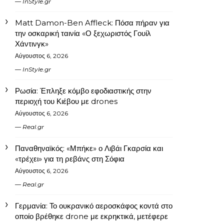
InStyle.gr
Matt Damon-Ben Affleck: Πόσα πήραν για
την οσκαρική ταινία «Ο ξεχωριστός Γουίλ
Χάντινγκ»
Αύγουστος 6, 2026
InStyle.gr
Ρωσία: Έπληξε κόμβο εφοδιαστικής στην
περιοχή του Κιέβου με drones
Αύγουστος 6, 2026
Real.gr
Παναθηναϊκός: «Μπήκε» ο Λιβάι Γκαρσία και
«τρέχει» για τη ρεβάνς στη Σόφια
Αύγουστος 6, 2026
Real.gr
Γερμανία: Το ουκρανικό αεροσκάφος κοντά στο
οποίο βρέθηκε drone με εκρηκτικά, μετέφερε