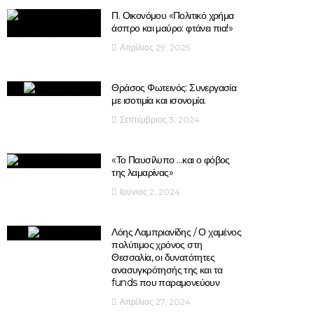
Π. Οικονόμου «Πολιτικό χρήμα
άσπρο και μαύρο: φτάνει πια!»
Απρίλιος 29, 2025
Θράσος Φωτεινός: Συνεργασία
με ισοτιμία και ισονομία.
Σεπτέμβριος 3, 2024
«Το Παυσίλυπο …και ο φόβος
της λαμαρίνας»
Ιούνιος 2, 2024
Λόης Λαμπριανίδης / Ο χαμένος
πολύτιμος χρόνος στη
Θεσσαλία, οι δυνατότητες
ανασυγκρότησής της και τα
funds που παραμονεύουν
Απρίλιος 27, 2024