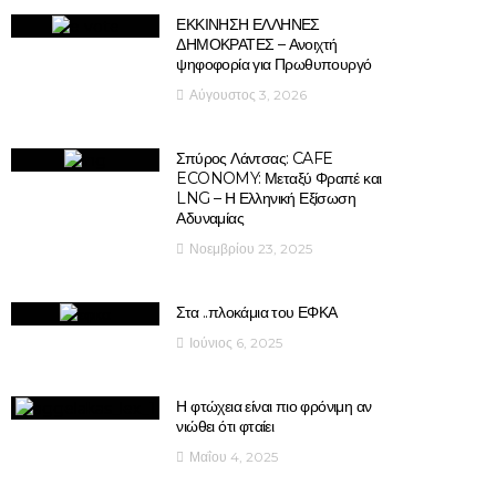
ΕΚΚΙΝΗΣΗ ΕΛΛΗΝΕΣ
ΔΗΜΟΚΡΑΤΕΣ – Ανοιχτή
ψηφοφορία για Πρωθυπουργό
Αύγουστος 3, 2026
Σπύρος Λάντσας: CAFE
ECONOMY: Μεταξύ Φραπέ και
LNG – Η Ελληνική Εξίσωση
Αδυναμίας
Νοεμβρίου 23, 2025
Στα ..πλοκάμια του ΕΦΚΑ
Ιούνιος 6, 2025
Η φτώχεια είναι πιο φρόνιμη αν
νιώθει ότι φταίει
Μαΐου 4, 2025