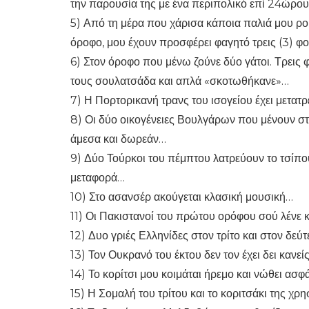
την παρουσία της με ένα περιπολικό επί 24ώρο
5) Από τη μέρα που χάρισα κάποια παλιά μου ρού
όροφο, μου έχουν προσφέρει φαγητό τρεις (3) φ
6) Στον όροφο που μένω ζούνε δύο γάτοι. Τρεις 
τους σουλατσάδα και απλά «σκοτωθήκανε»…
7) Η Πορτορικανή τρανς του ισογείου έχει μετατ
8) Οι δύο οικογένειες Βουλγάρων που μένουν στ
άμεσα και δωρεάν…
9) Δύο Τούρκοι του πέμπτου λατρεύουν το τσίπ
μεταφορά…
10) Στο ασανσέρ ακούγεται κλασική μουσική…
11) Οι Πακιστανοί του πρώτου ορόφου σού λένε
12) Δυο γριές Ελληνίδες στον τρίτο και στον δεύ
13) Τον Ουκρανό του έκτου δεν τον έχει δει κανεί
14) Το κορίτσι μου κοιμάται ήρεμο και νώθει ασφ
15) Η Σομαλή του τρίτου και το κοριτσάκι της χρ