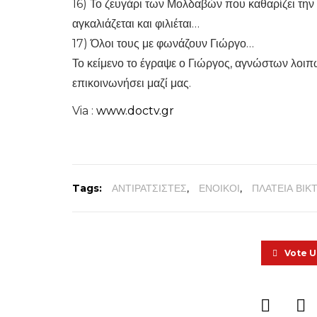
16) Το ζευγάρι των Μολδαβών που καθαρίζει την π
αγκαλιάζεται και φιλιέται…
17) Όλοι τους με φωνάζουν Γιώργο…
Το κείμενο το έγραψε ο Γιώργος, αγνώστων λοιπώ
επικοινωνήσει μαζί μας.
Via :
www.doctv.gr
Tags:
ΑΝΤΙΡΑΤΣΙΣΤΕΣ
,
ΕΝΟΙΚΟΙ
,
ΠΛΑΤΕΙΑ ΒΙΚ
Vote 