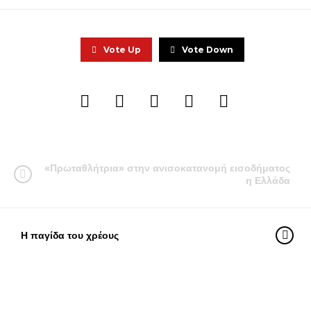
Vote Up
Vote Down
«Πρωταθλήτρια» στην ανισοκατανομή εισοδήματος
η Ελλάδα
Η παγίδα του χρέους