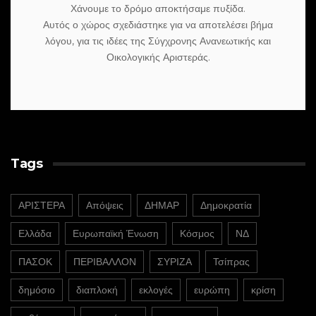
Χάνουμε το δρόμο αποκτήσαμε πυξίδα.
Αυτός ο χώρος σχεδιάστηκε για να αποτελέσει βήμα
λόγου, για τις ιδέες της Σύγχρονης Ανανεωτικής και
Οικολογικής Αριστεράς.
Tags
ΑΡΙΣΤΕΡΑ
Απόψεις
ΔΗΜΑΡ
Δημοκρατία
Ελλάδα
Ευρωπαϊκή Ένωση
Κόσμος
ΝΔ
ΠΑΣΟΚ
ΠΕΡΙΒΑΛΛΟΝ
ΣΥΡΙΖΑ
Τσίπρας
δημόσιο
διαπλοκή
εκλογές
ευρώπη
κρίση