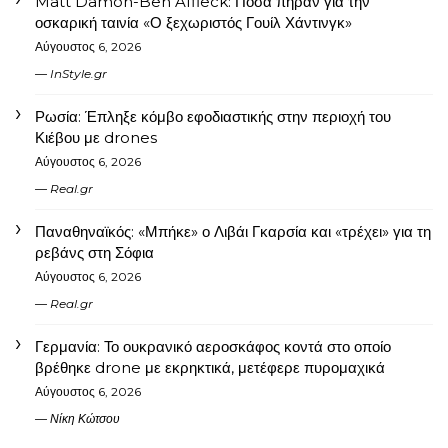
Matt Damon-Ben Affleck: Πόσα πήραν για την
οσκαρική ταινία «Ο ξεχωριστός Γουίλ Χάντινγκ»
Αύγουστος 6, 2026
InStyle.gr
Ρωσία: Έπληξε κόμβο εφοδιαστικής στην περιοχή του
Κιέβου με drones
Αύγουστος 6, 2026
Real.gr
Παναθηναϊκός: «Μπήκε» ο Λιβάι Γκαρσία και «τρέχει» για τη
ρεβάνς στη Σόφια
Αύγουστος 6, 2026
Real.gr
Γερμανία: Το ουκρανικό αεροσκάφος κοντά στο οποίο
βρέθηκε drone με εκρηκτικά, μετέφερε πυρομαχικά
Αύγουστος 6, 2026
Νίκη Κώτσου