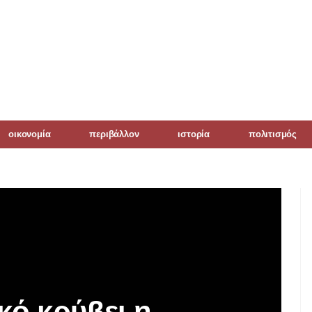
οικονομία
περιβάλλον
ιστορία
πολιτισμός
κό κρύβει η