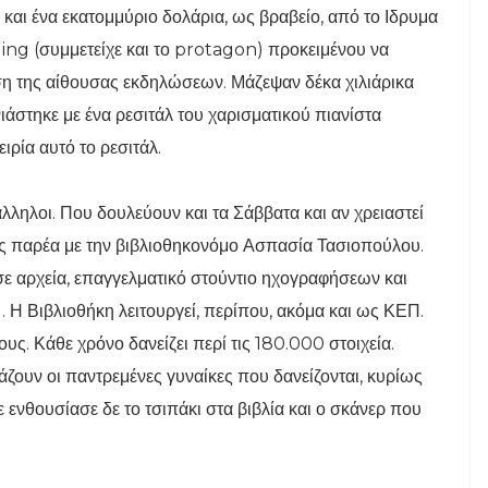
 και ένα εκατομμύριο δολάρια, ως βραβείο, από το Ιδρυμα
ng (συμμετείχε και το protagon) προκειμένου να
η της αίθουσας εκδηλώσεων. Μάζεψαν δέκα χιλιάρικα
ιάστηκε με ένα ρεσιτάλ του χαρισματικού πιανίστα
ρία αυτό το ρεσιτάλ.
άλληλοι. Που δουλεύουν και τα Σάββατα και αν χρειαστεί
ης παρέα με την βιβλιοθηκονόμο Ασπασία Τασιοπούλου.
σε αρχεία, επαγγελματικό στούντιο ηχογραφήσεων και
 Η Βιβλιοθήκη λειτουργεί, περίπου, ακόμα και ως ΚΕΠ.
υς. Κάθε χρόνο δανείζει περί τις 180.000 στοιχεία.
άζουν οι παντρεμένες γυναίκες που δανείζονται, κυρίως
Με ενθουσίασε δε το τσιπάκι στα βιβλία και ο σκάνερ που