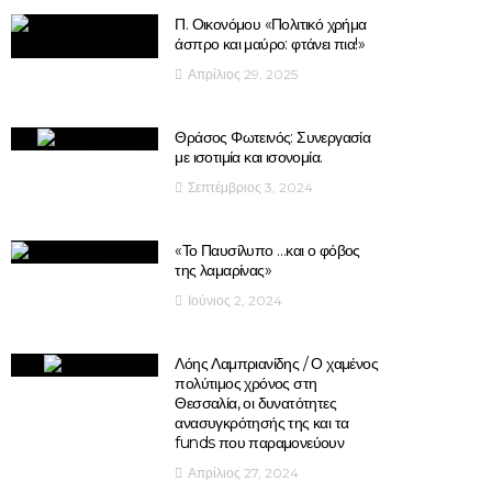
Π. Οικονόμου «Πολιτικό χρήμα
άσπρο και μαύρο: φτάνει πια!»
Απρίλιος 29, 2025
Θράσος Φωτεινός: Συνεργασία
με ισοτιμία και ισονομία.
Σεπτέμβριος 3, 2024
«Το Παυσίλυπο …και ο φόβος
της λαμαρίνας»
Ιούνιος 2, 2024
Λόης Λαμπριανίδης / Ο χαμένος
πολύτιμος χρόνος στη
Θεσσαλία, οι δυνατότητες
ανασυγκρότησής της και τα
funds που παραμονεύουν
Απρίλιος 27, 2024