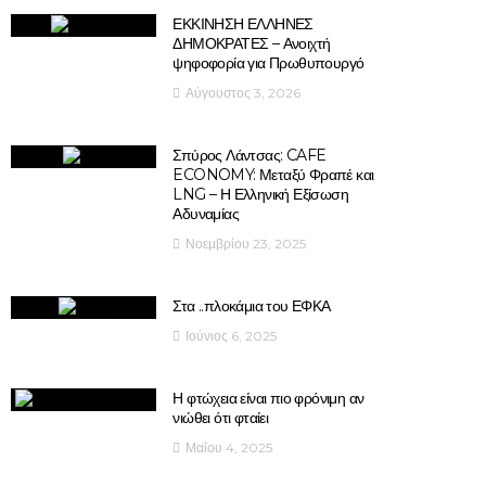
ΕΚΚΙΝΗΣΗ ΕΛΛΗΝΕΣ
ΔΗΜΟΚΡΑΤΕΣ – Ανοιχτή
ψηφοφορία για Πρωθυπουργό
Αύγουστος 3, 2026
Σπύρος Λάντσας: CAFE
ECONOMY: Μεταξύ Φραπέ και
LNG – Η Ελληνική Εξίσωση
Αδυναμίας
Νοεμβρίου 23, 2025
Στα ..πλοκάμια του ΕΦΚΑ
Ιούνιος 6, 2025
Η φτώχεια είναι πιο φρόνιμη αν
νιώθει ότι φταίει
Μαΐου 4, 2025