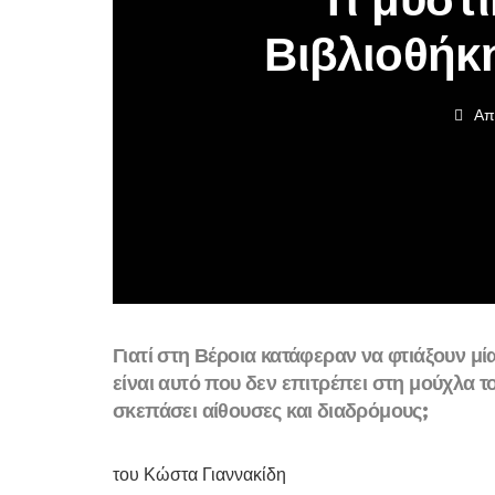
Βιβλιοθήκη
Απ
Γιατί στη Βέροια κατάφεραν να φτιάξουν μ
είναι αυτό που δεν επιτρέπει στη μούχλα τ
σκεπάσει αίθουσες και διαδρόμους;
του Κώστα Γιαννακίδη