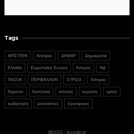
Tags
ΑΡΙΣΤΕΡΑ
Απόψεις
ΔΗΜΑΡ
Δημοκρατία
Ελλάδα
Ευρωπαϊκή Ένωση
Κόσμος
ΝΔ
ΠΑΣΟΚ
ΠΕΡΙΒΑΛΛΟΝ
ΣΥΡΙΖΑ
Τσίπρας
δημόσιο
διαπλοκή
εκλογές
ευρώπη
κρίση
κυβέρνηση
μετανάστες
προσφυγες
@2022 - ipyxida.gr