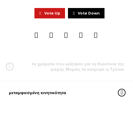
Vote Up
Vote Down
τα χρήματα που μάζεψαν για τη θεραπεία της
μικρής Μαρίας τα κούρεψε η Τρόικα
μεταμφιεσμένη κινητικότητα