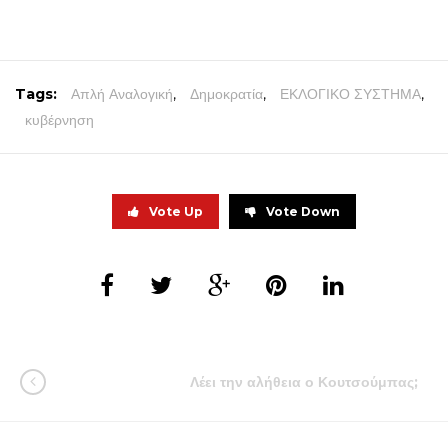
Tags:
Απλή Αναλογική
,
Δημοκρατία
,
ΕΚΛΟΓΙΚΟ ΣΥΣΤΗΜΑ
,
κυβέρνηση
Vote Up
Vote Down
Λέει την αλήθεια ο Κουτσούμπας;