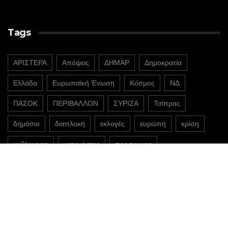
Tags
ΑΡΙΣΤΕΡΑ
Απόψεις
ΔΗΜΑΡ
Δημοκρατία
Ελλάδα
Ευρωπαϊκή Ένωση
Κόσμος
ΝΔ
ΠΑΣΟΚ
ΠΕΡΙΒΑΛΛΟΝ
ΣΥΡΙΖΑ
Τσίπρας
δημόσιο
διαπλοκή
εκλογές
ευρώπη
κρίση
κυβέρνηση
μετανάστες
προσφυγες
@2022 - ipyxida.gr
η πυξίδα
πολιτική
κοινωνία
οικονομία
περιβάλλον