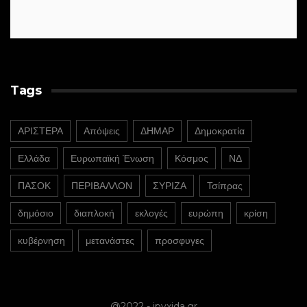
Tags
ΑΡΙΣΤΕΡΑ
Απόψεις
ΔΗΜΑΡ
Δημοκρατία
Ελλάδα
Ευρωπαϊκή Ένωση
Κόσμος
ΝΔ
ΠΑΣΟΚ
ΠΕΡΙΒΑΛΛΟΝ
ΣΥΡΙΖΑ
Τσίπρας
δημόσιο
διαπλοκή
εκλογές
ευρώπη
κρίση
κυβέρνηση
μετανάστες
προσφυγες
@2022 - ipyxida.gr