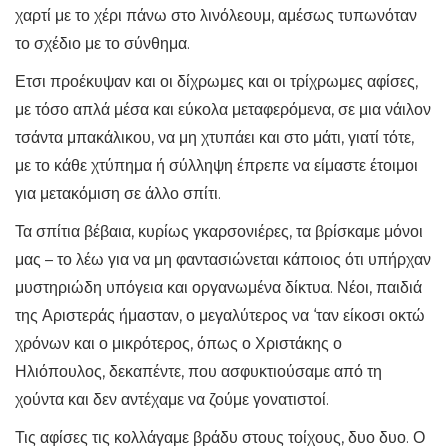
χαρτί με το χέρι πάνω στο λινόλεουμ, αμέσως τυπωνόταν
το σχέδιο με το σύνθημα.
Ετσι προέκυψαν και οι δίχρωμες και οι τρίχρωμες αφίσες,
με τόσο απλά μέσα και εύκολα μεταφερόμενα, σε μια νάιλον
τσάντα μπακάλικου, να μη χτυπάει και στο μάτι, γιατί τότε,
με το κάθε χτύπημα ή σύλληψη έπρεπε να είμαστε έτοιμοι
για μετακόμιση σε άλλο σπίτι.
Τα σπίτια βέβαια, κυρίως γκαρσονιέρες, τα βρίσκαμε μόνοι
μας – το λέω για να μη φαντασιώνεται κάποιος ότι υπήρχαν
μυστηριώδη υπόγεια και οργανωμένα δίκτυα. Νέοι, παιδιά
της Αριστεράς ήμασταν, ο μεγαλύτερος να ‘ταν είκοσι οκτώ
χρόνων και ο μικρότερος, όπως ο Χριστάκης ο
Ηλιόπουλος, δεκαπέντε, που ασφυκτιούσαμε από τη
χούντα και δεν αντέχαμε να ζούμε γονατιστοί.
Τις αφίσες τις κολλάγαμε βράδυ στους τοίχους, δυο δυο. Ο