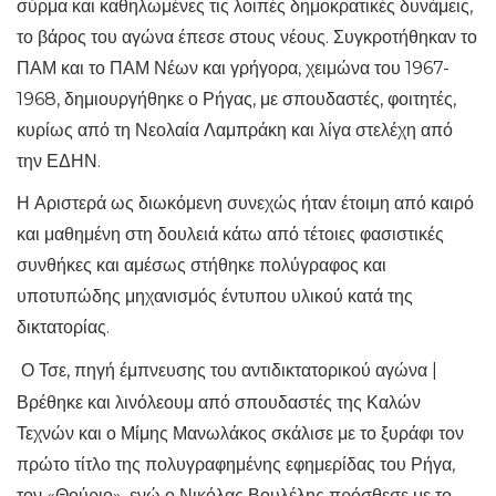
σύρμα και καθηλωμένες τις λοιπές δημοκρατικές δυνάμεις,
το βάρος του αγώνα έπεσε στους νέους. Συγκροτήθηκαν το
ΠΑΜ και το ΠΑΜ Νέων και γρήγορα, χειμώνα του 1967-
1968, δημιουργήθηκε ο Ρήγας, με σπουδαστές, φοιτητές,
κυρίως από τη Νεολαία Λαμπράκη και λίγα στελέχη από
την ΕΔΗΝ.
Η Αριστερά ως διωκόμενη συνεχώς ήταν έτοιμη από καιρό
και μαθημένη στη δουλειά κάτω από τέτοιες φασιστικές
συνθήκες και αμέσως στήθηκε πολύγραφος και
υποτυπώδης μηχανισμός έντυπου υλικού κατά της
δικτατορίας.
Ο Τσε, πηγή έμπνευσης του αντιδικτατορικού αγώνα |
Βρέθηκε και λινόλεουμ από σπουδαστές της Καλών
Τεχνών και ο Μίμης Μανωλάκος σκάλισε με το ξυράφι τον
πρώτο τίτλο της πολυγραφημένης εφημερίδας του Ρήγα,
τον «Θούριο», ενώ ο Νικόλας Βουλέλης πρόσθεσε με το