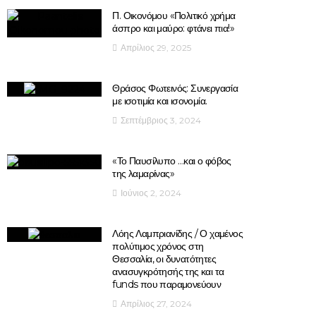
Π. Οικονόμου «Πολιτικό χρήμα
άσπρο και μαύρο: φτάνει πια!»
Απρίλιος 29, 2025
Θράσος Φωτεινός: Συνεργασία
με ισοτιμία και ισονομία.
Σεπτέμβριος 3, 2024
«Το Παυσίλυπο …και ο φόβος
της λαμαρίνας»
Ιούνιος 2, 2024
Λόης Λαμπριανίδης / Ο χαμένος
πολύτιμος χρόνος στη
Θεσσαλία, οι δυνατότητες
ανασυγκρότησής της και τα
funds που παραμονεύουν
Απρίλιος 27, 2024