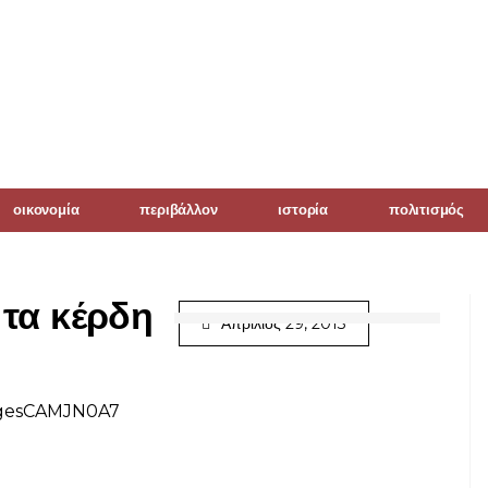
οικονομία
περιβάλλον
ιστορία
πολιτισμός
 τα κέρδη
Απρίλιος 29, 2013