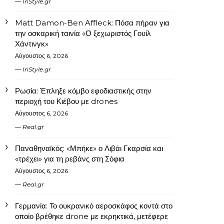
InStyle.gr
Matt Damon-Ben Affleck: Πόσα πήραν για
την οσκαρική ταινία «Ο ξεχωριστός Γουίλ
Χάντινγκ»
Αύγουστος 6, 2026
InStyle.gr
Ρωσία: Έπληξε κόμβο εφοδιαστικής στην
περιοχή του Κιέβου με drones
Αύγουστος 6, 2026
Real.gr
Παναθηναϊκός: «Μπήκε» ο Λιβάι Γκαρσία και
«τρέχει» για τη ρεβάνς στη Σόφια
Αύγουστος 6, 2026
Real.gr
Γερμανία: Το ουκρανικό αεροσκάφος κοντά στο
οποίο βρέθηκε drone με εκρηκτικά, μετέφερε