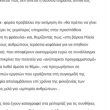
εται πως δεν δίνεται η δέουσα σημασία, αντιθέτως
- φορέα προβάλλει την εκτίμηση ότι «θα πρέπει να γίνει
ει τις χειρότερες υπηρεσίες στην προσπάθεια
 τη φράουλα» και, θυμίζοντας πως «στη βόρεια Ηλεία
νέους ανθρώπους τεράστια κεφάλαια για να στηθούν
ήπια), που αποφέρουν εκατομμύρια ευρώ σε συνάλλαγμα
επικρίνει την πολιτεία για «ανύπαρκτο προγραμματισμό»
 να λυθεί άμεσα το θέμα», «να προχωρήσουν σε
ών εργατών που εργάζονται στη συγκομιδή της
φία απολαμβάνουν επί χρόνια της φιλοξενίας των
ια, μιλά για «εμπορία ανθρώπων»…
ς όσα έχουν καταγραφεί στα ρεπορτάζ για τις συνθήκες