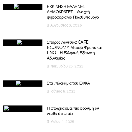
ΕΚΚΙΝΗΣΗ ΕΛΛΗΝΕΣ
ΔΗΜΟΚΡΑΤΕΣ – Ανοιχτή
ψηφοφορία για Πρωθυπουργό
Αύγουστος 3, 2026
Σπύρος Λάντσας: CAFE
ECONOMY: Μεταξύ Φραπέ και
LNG – Η Ελληνική Εξίσωση
Αδυναμίας
Νοεμβρίου 23, 2025
Στα ..πλοκάμια του ΕΦΚΑ
Ιούνιος 6, 2025
Η φτώχεια είναι πιο φρόνιμη αν
νιώθει ότι φταίει
Μαΐου 4, 2025