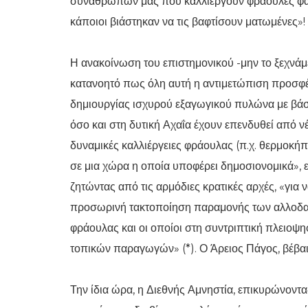
συναθρώπων μας που καλλιεργούν φράουλες φαίν
κάποιοι βιάστηκαν να τις βαφτίσουν ματωμένες»!
Η ανακοίνωση του επιστημονικού -μην το ξεχνάμε
κατανοητό πως όλη αυτή η αντιμετώπιση προσφέρ
δημιουργίας ισχυρού εξαγωγικού πυλώνα με βάση
όσο και στη δυτική Αχαΐα έχουν επενδυθεί από 
δυναμικές καλλιέργειες φράουλας (π.χ. θερμοκ
σε μια χώρα η οποία υποφέρει δημοσιονομικά», 
ζητώντας από τις αρμόδιες κρατικές αρχές, «για
προσωρινή τακτοποίηση παραμονής των αλλοδαπ
φράουλας και οι οποίοι στη συντριπτική πλειοψη
τοπικών παραγωγών» (*). Ο Άρειος Πάγος, βέβα
Την ίδια ώρα, η Διεθνής Αμνηστία, επικυρώνοντα