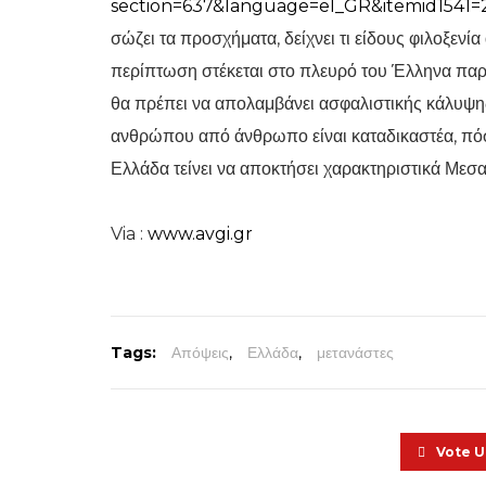
section=637&language=el_GR&itemid1541=
σώζει τα προσχήματα, δείχνει τι είδους φιλοξενί
περίπτωση στέκεται στο πλευρό του Έλληνα παρ
θα πρέπει να απολαμβάνει ασφαλιστικής κάλυψης
ανθρώπου από άνθρωπο είναι καταδικαστέα, πόσο
Ελλάδα τείνει να αποκτήσει χαρακτηριστικά Μεσ
Via :
www.avgi.gr
Tags:
Απόψεις
,
Ελλάδα
,
μετανάστες
Vote 