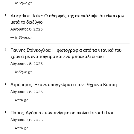
InStyle.gr
Angelina Jolie: Ο αδερφός της αποκάλυψε ότι είναι gay
μετά το διαζύγιο
Αύγουστος 8, 2026
InStyle.gr
Γιάννης Στάνκογλου: Η φωτογραφία από τα νεανικά του
χρόνια με ένα τσιγάρο και ένα μπουκάλι ουίσκι
Αύγουστος 8, 2026
InStyle.gr
Ατρόμητος: Έκανε επαγγελματία τον 19χρονο Κώτση
Αύγουστος 8, 2026
Real.gr
Πάρος: Αγόρι 4 ετών πνίγηκε σε πισίνα beach bar
Αύγουστος 8, 2026
Real.gr