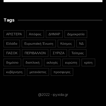
Tags
ΑΡΙΣΤΕΡΑ
Απόψεις
ΔΗΜΑΡ
Δημοκρατία
Ελλάδα
Ευρωπαϊκή Ένωση
Κόσμος
ΝΔ
ΠΑΣΟΚ
ΠΕΡΙΒΑΛΛΟΝ
ΣΥΡΙΖΑ
Τσίπρας
δημόσιο
διαπλοκή
εκλογές
ευρώπη
κρίση
κυβέρνηση
μετανάστες
προσφυγες
@2022 - ipyxida.gr