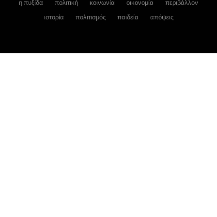
η πυξίδα
πολιτική
κοινωνία
οικονομία
περιβάλλον
ιστορία
πολιτισμός
παιδεία
απόψεις