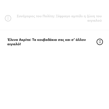
Συνήγορος του Πολίτη: Ξέφραγο αμπέλι η ζώνη του
αιγιαλού
Έλενα Ακρίτα: Τα κουβαδάκια σας και σ’ άλλον
αιγιαλό!