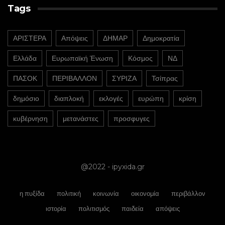
Tags
ΑΡΙΣΤΕΡΑ
Απόψεις
ΔΗΜΑΡ
Δημοκρατία
Ελλάδα
Ευρωπαϊκή Ένωση
Κόσμος
ΝΔ
ΠΑΣΟΚ
ΠΕΡΙΒΑΛΛΟΝ
ΣΥΡΙΖΑ
Τσίπρας
δημόσιο
διαπλοκή
εκλογές
ευρώπη
κρίση
κυβέρνηση
μετανάστες
προσφυγες
@2022 - ipyxida.gr
η πυξίδα
πολιτική
κοινωνία
οικονομία
περιβάλλον
ιστορία
πολιτισμός
παιδεία
απόψεις