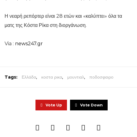
Η νεαρή ρεπόρτερ είναι 28 ετών και «καλύπτει» όλα τα
ματς της Κόστα Ρίκα στη διοργάνωση.
Via :
news247.gr
Tags:
Ελλάδα
,
κοστα ρικα
,
μουντιαλ
,
ποδοσφαιρο
Vote Up
Vote Down