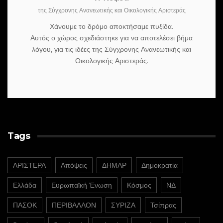
της Σύγχρονης Ανανεωτικής και Οικολογικής Αριστεράς
Χάνουμε το δρόμο αποκτήσαμε πυξίδα.
Αυτός ο χώρος σχεδιάστηκε για να αποτελέσει βήμα
λόγου, για τις ιδέες της Σύγχρονης Ανανεωτικής και
Οικολογικής Αριστεράς.
Tags
ΑΡΙΣΤΕΡΑ
Απόψεις
ΔΗΜΑΡ
Δημοκρατία
Ελλάδα
Ευρωπαϊκή Ένωση
Κόσμος
ΝΔ
ΠΑΣΟΚ
ΠΕΡΙΒΑΛΛΟΝ
ΣΥΡΙΖΑ
Τσίπρας