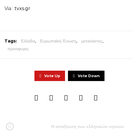
Via :
tvxs.gr
Tags:
Ελλάδα
,
Ευρωπαϊκή Ένωση
,
μετανάστες
,
προσφυγες
Vote Up
Vote Down
Η απαξίωση των ελληνικών νησιών