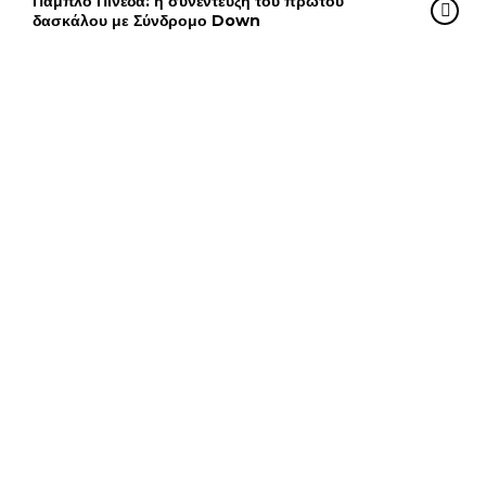
Πάμπλο Πινέδα: η συνέντευξη του πρώτου
δασκάλου με Σύνδρομο Down