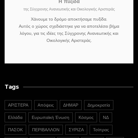
Η πυξίδα
της Σύγχρονης Ανανεωτικής και Οικολογικής Αριστεράς
Χάνουμε το δρόμο αποκτήσαμε πυξίδα.
Αυτός ο χώρος σχεδιάστηκε για να αποτελέσει βήμα
λόγου, για τις ιδέες της Σύγχρονης Ανανεωτικής και
Οικολογικής Αριστεράς.
Tags
ΑΡΙΣΤΕΡΑ
Απόψεις
ΔΗΜΑΡ
Δημοκρατία
Ελλάδα
Ευρωπαϊκή Ένωση
Κόσμος
ΝΔ
ΠΑΣΟΚ
ΠΕΡΙΒΑΛΛΟΝ
ΣΥΡΙΖΑ
Τσίπρας