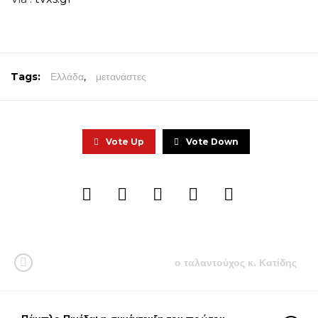
Tags:
Ελλάδα
,
μετανάστες
Vote Up
Vote Down
ο ταλαντούχος κ. Κατίδης