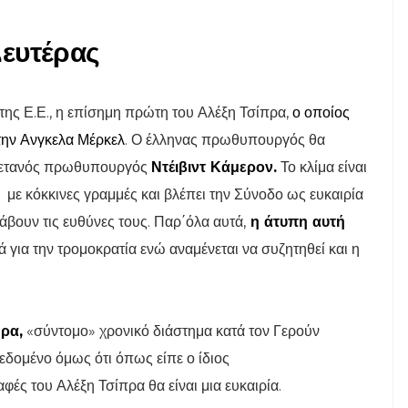
ευτέρας
ης Ε.Ε., η επίσημη πρώτη του Αλέξη Τσίπρα,
ο οποίος
 την Ανγκελα Μέρκελ
. Ο έλληνας πρωθυπουργός θα
 Βρετανός πρωθυπουργός
Ντέιβιντ Κάμερον.
Το κλίμα είναι
 με κόκκινες γραμμές και βλέπει την Σύνοδο ως ευκαιρία
λάβουν τις ευθύνες τους. Παρ΄όλα αυτά,
η άτυπη αυτή
 για την τρομοκρατία ενώ αναμένεται να συζητηθεί και η
ρα,
«σύντομο» χρονικό διάστημα κατά τον Γερούν
δομένο όμως ότι όπως είπε ο ίδιος
ές του Αλέξη Τσίπρα θα είναι μια ευκαιρία.