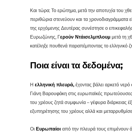
Και τώρα; Το ερώτημα, μετά την αποτυχία του χθ
περιθώρια στενεύουν και τα χρονοδιαγράμματα ε
της ερχόμενης Δευτέρας συνέστησε ο επικεφαλ
Ευρωζώνης, Γ
ερούν Ντάισελμπλουμ
μετά τη χ
κατέληξε πουθενά παραπέμποντας το ελληνικό ζ
Ποια είναι τα δεδομένα;
Η
ελληνική πλευρά,
έχοντας βάλει αρκετό νερό 
Γιάνη Βαρουφάκη στις ευρωπαϊκές πρωτεύουσες, έ
του χρέους ζητά συμφωνία – γέφυρα διάρκειας έξ
εξυπηρέτησης του χρέους αλλά και μεταρρυθμίσε
Οι
Ευρωπαίοι
από την πλευρά τους επιμένουν ό