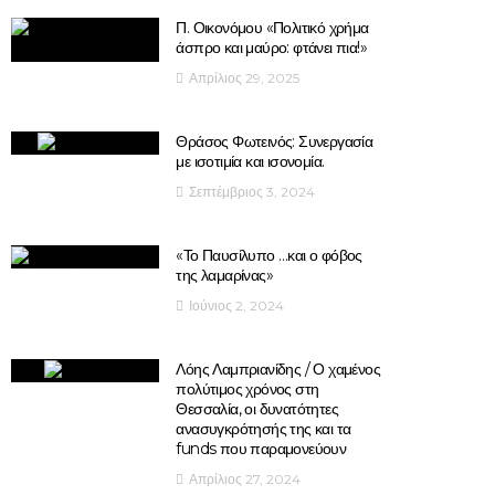
Π. Οικονόμου «Πολιτικό χρήμα
άσπρο και μαύρο: φτάνει πια!»
Απρίλιος 29, 2025
Θράσος Φωτεινός: Συνεργασία
με ισοτιμία και ισονομία.
Σεπτέμβριος 3, 2024
«Το Παυσίλυπο …και ο φόβος
της λαμαρίνας»
Ιούνιος 2, 2024
Λόης Λαμπριανίδης / Ο χαμένος
πολύτιμος χρόνος στη
Θεσσαλία, οι δυνατότητες
ανασυγκρότησής της και τα
funds που παραμονεύουν
Απρίλιος 27, 2024