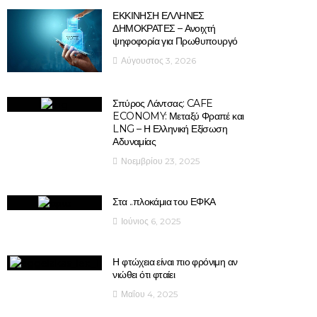
ΕΚΚΙΝΗΣΗ ΕΛΛΗΝΕΣ
ΔΗΜΟΚΡΑΤΕΣ – Ανοιχτή
ψηφοφορία για Πρωθυπουργό
Αύγουστος 3, 2026
Σπύρος Λάντσας: CAFE
ECONOMY: Μεταξύ Φραπέ και
LNG – Η Ελληνική Εξίσωση
Αδυναμίας
Νοεμβρίου 23, 2025
Στα ..πλοκάμια του ΕΦΚΑ
Ιούνιος 6, 2025
Η φτώχεια είναι πιο φρόνιμη αν
νιώθει ότι φταίει
Μαΐου 4, 2025