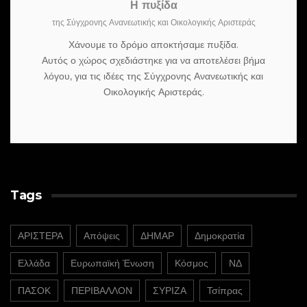
Η πυξίδα
της Σύγχρονης Ανανεωτικής και Οικολογικής Αριστεράς
Χάνουμε το δρόμο αποκτήσαμε πυξίδα.
Αυτός ο χώρος σχεδιάστηκε για να αποτελέσει βήμα
λόγου, για τις ιδέες της Σύγχρονης Ανανεωτικής και
Οικολογικής Αριστεράς.
Tags
ΑΡΙΣΤΕΡΑ
Απόψεις
ΔΗΜΑΡ
Δημοκρατία
Ελλάδα
Ευρωπαϊκή Ένωση
Κόσμος
ΝΔ
ΠΑΣΟΚ
ΠΕΡΙΒΑΛΛΟΝ
ΣΥΡΙΖΑ
Τσίπρας