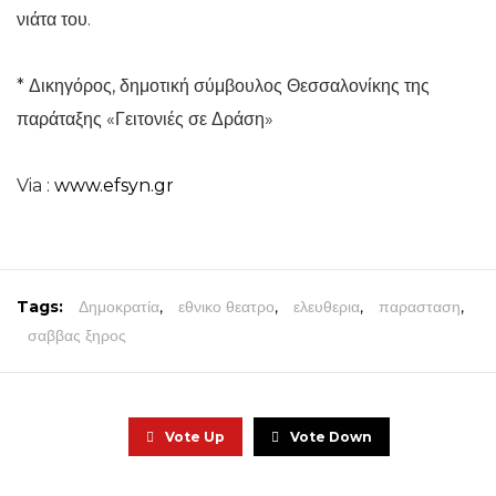
νιάτα του.
* Δικηγόρος, δημοτική σύμβουλος Θεσσαλονίκης της
παράταξης «Γειτονιές σε Δράση»
Via :
www.efsyn.gr
Tags:
Δημοκρατία
,
εθνικο θεατρο
,
ελευθερια
,
παρασταση
,
σαββας ξηρος
Vote Up
Vote Down