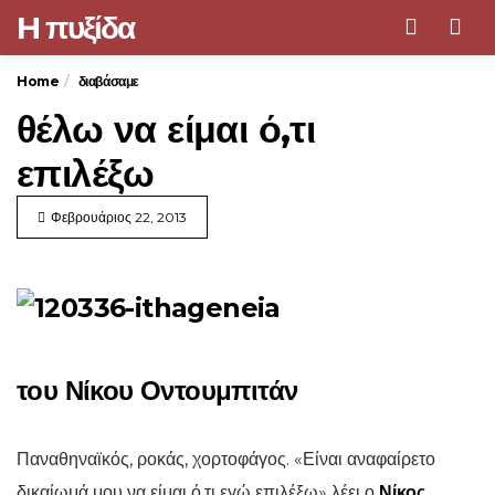
H πυξίδα
Men
Home
διαβάσαμε
θέλω να είμαι ό,τι
επιλέξω
Φεβρουάριος 22, 2013
του Νίκου Οντουμπιτάν
Παναθηναϊκός, ροκάς, χορτοφάγος. «Είναι αναφαίρετο
δικαίωμά μου να είμαι ό,τι εγώ επιλέξω» λέει ο
Νίκος