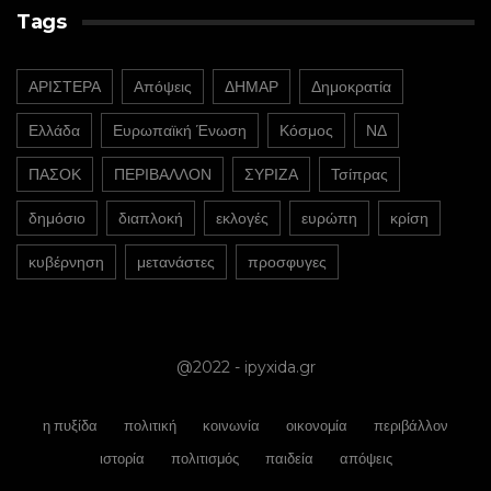
Tags
ΑΡΙΣΤΕΡΑ
Απόψεις
ΔΗΜΑΡ
Δημοκρατία
Ελλάδα
Ευρωπαϊκή Ένωση
Κόσμος
ΝΔ
ΠΑΣΟΚ
ΠΕΡΙΒΑΛΛΟΝ
ΣΥΡΙΖΑ
Τσίπρας
δημόσιο
διαπλοκή
εκλογές
ευρώπη
κρίση
κυβέρνηση
μετανάστες
προσφυγες
@2022 - ipyxida.gr
η πυξίδα
πολιτική
κοινωνία
οικονομία
περιβάλλον
ιστορία
πολιτισμός
παιδεία
απόψεις