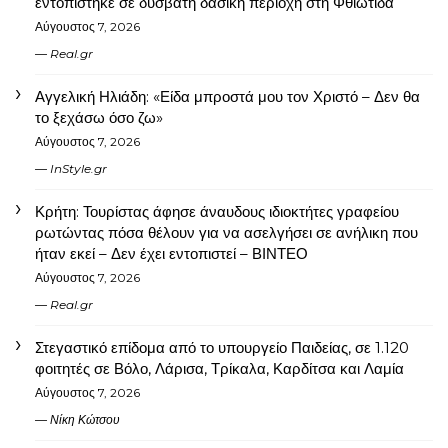
εντοπίστηκε σε δύσβατη δασική περιοχή στη Φθιώτιδα
Αύγουστος 7, 2026
Real.gr
Αγγελική Ηλιάδη: «Είδα μπροστά μου τον Χριστό – Δεν θα
το ξεχάσω όσο ζω»
Αύγουστος 7, 2026
InStyle.gr
Κρήτη: Τουρίστας άφησε άναυδους ιδιοκτήτες γραφείου
ρωτώντας πόσα θέλουν για να ασελγήσει σε ανήλικη που
ήταν εκεί – Δεν έχει εντοπιστεί – ΒΙΝΤΕΟ
Αύγουστος 7, 2026
Real.gr
Στεγαστικό επίδομα από το υπουργείο Παιδείας, σε 1.120
φοιτητές σε Βόλο, Λάρισα, Τρίκαλα, Καρδίτσα και Λαμία
Αύγουστος 7, 2026
Νίκη Κώτσου