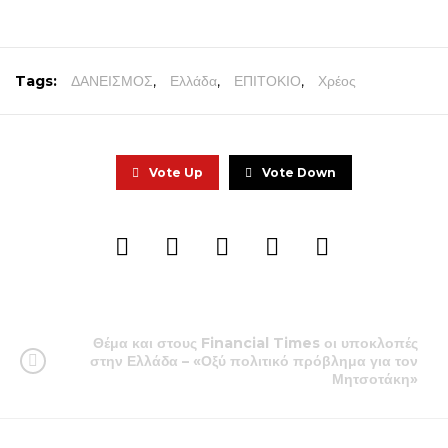
Tags:
ΔΑΝΕΙΣΜΟΣ
,
Ελλάδα
,
ΕΠΙΤΟΚΙΟ
,
Χρέος
Vote Up
Vote Down
Θέμα και στους Financial Times οι υποκλοπές
στην Ελλάδα – «Οξύ πολιτικό πρόβλημα για τον
Μητσοτάκη»