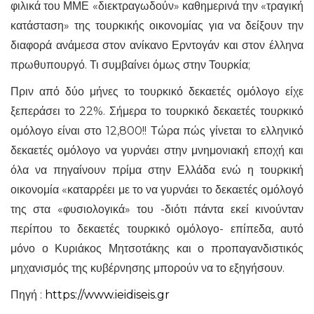
φιλικά του ΜΜΕ «διεκτραγωδούν» καθημερινά την «τραγική
κατάσταση» της τουρκικής οικονομίας για να δείξουν την
διαφορά ανάμεσα στον ανίκανο Ερντογάν και στον έλληνα
πρωθυπουργό. Τι συμβαίνει όμως στην Τουρκία;
Πριν από δύο μήνες το τουρκικό δεκαετές ομόλογο είχε
ξεπεράσει το 22%. Σήμερα το τουρκικό δεκαετές τουρκικό
ομόλογο είναι στο 12,800!! Τώρα πώς γίνεται το ελληνικό
δεκαετές ομόλογο να γυρνάει στην μνημονιακή εποχή και
όλα να πηγαίνουν πρίμα στην Ελλάδα ενώ η τουρκική
οικονομία «καταρρέει με το να γυρνάει το δεκαετές ομόλογό
της στα «φυσιολογικά» του -διότι πάντα εκεί κινούνταν
περίπου το δεκαετές τουρκικό ομόλογο- επίπεδα, αυτό
μόνο ο Κυριάκος Μητσοτάκης και ο προπαγανδιστικός
μηχανισμός της κυβέρνησης μπορούν να το εξηγήσουν.
Πηγή :
https://www.ieidiseis.gr