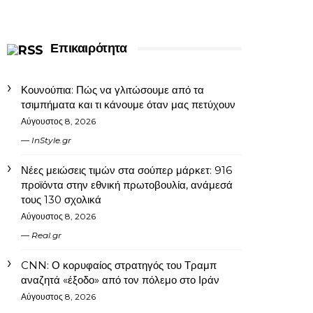
Επικαιρότητα
Κουνούπια: Πώς να γλιτώσουμε από τα
τσιμπήματα και τι κάνουμε όταν μας πετύχουν
Αύγουστος 8, 2026
InStyle.gr
Νέες μειώσεις τιμών στα σούπερ μάρκετ: 916
προϊόντα στην εθνική πρωτοβουλία, ανάμεσά
τους 130 σχολικά
Αύγουστος 8, 2026
Real.gr
CNN: Ο κορυφαίος στρατηγός του Τραμπ
αναζητά «έξοδο» από τον πόλεμο στο Ιράν
Αύγουστος 8, 2026