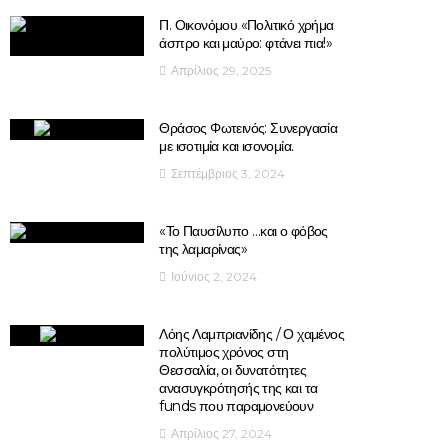
Π. Οικονόμου «Πολιτικό χρήμα
άσπρο και μαύρο: φτάνει πια!»
Απρίλιος 29, 2025
Θράσος Φωτεινός: Συνεργασία
με ισοτιμία και ισονομία.
Σεπτέμβριος 3, 2024
«Το Παυσίλυπο …και ο φόβος
της λαμαρίνας»
Ιούνιος 2, 2024
Λόης Λαμπριανίδης / Ο χαμένος
πολύτιμος χρόνος στη
Θεσσαλία, οι δυνατότητες
ανασυγκρότησής της και τα
funds που παραμονεύουν
Απρίλιος 27, 2024