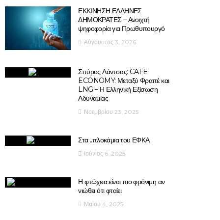
ΕΚΚΙΝΗΣΗ ΕΛΛΗΝΕΣ
ΔΗΜΟΚΡΑΤΕΣ – Ανοιχτή
ψηφοφορία για Πρωθυπουργό
Αύγουστος 3, 2026
Σπύρος Λάντσας: CAFE
ECONOMY: Μεταξύ Φραπέ και
LNG – Η Ελληνική Εξίσωση
Αδυναμίας
Νοεμβρίου 23, 2025
Στα ..πλοκάμια του ΕΦΚΑ
Ιούνιος 6, 2025
Η φτώχεια είναι πιο φρόνιμη αν
νιώθει ότι φταίει
Μαΐου 4, 2025