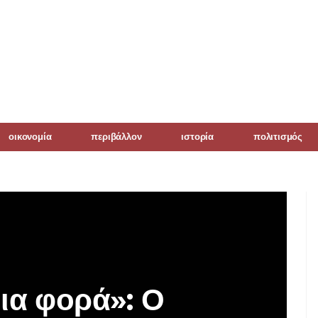
οικονομία
περιβάλλον
ιστορία
πολιτισμός
ια φορά»: Ο