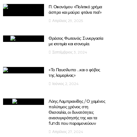
Π. Οικονόμου «Πολιτικό χρήμα
άσπρο και μαύρο: φτάνει πια!»
Απρίλιος 29, 2025
Θράσος Φωτεινός: Συνεργασία
με ισοτιμία και ισονομία.
Σεπτέμβριος 3, 2024
«Το Παυσίλυπο …και ο φόβος
της λαμαρίνας»
Ιούνιος 2, 2024
Λόης Λαμπριανίδης / Ο χαμένος
πολύτιμος χρόνος στη
Θεσσαλία, οι δυνατότητες
ανασυγκρότησής της και τα
funds που παραμονεύουν
Απρίλιος 27, 2024