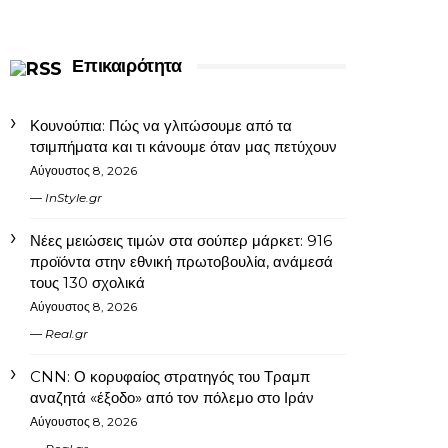
Επικαιρότητα
Κουνούπια: Πώς να γλιτώσουμε από τα
τσιμπήματα και τι κάνουμε όταν μας πετύχουν
Αύγουστος 8, 2026
InStyle.gr
Νέες μειώσεις τιμών στα σούπερ μάρκετ: 916
προϊόντα στην εθνική πρωτοβουλία, ανάμεσά
τους 130 σχολικά
Αύγουστος 8, 2026
Real.gr
CNN: Ο κορυφαίος στρατηγός του Τραμπ
αναζητά «έξοδο» από τον πόλεμο στο Ιράν
Αύγουστος 8, 2026