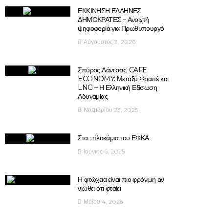
ΕΚΚΙΝΗΣΗ ΕΛΛΗΝΕΣ
ΔΗΜΟΚΡΑΤΕΣ – Ανοιχτή
ψηφοφορία για Πρωθυπουργό
Αύγουστος 3, 2026
Σπύρος Λάντσας: CAFE
ECONOMY: Μεταξύ Φραπέ και
LNG – Η Ελληνική Εξίσωση
Αδυναμίας
Νοεμβρίου 23, 2025
Στα ..πλοκάμια του ΕΦΚΑ
Ιούνιος 6, 2025
Η φτώχεια είναι πιο φρόνιμη αν
νιώθει ότι φταίει
Μαΐου 4, 2025