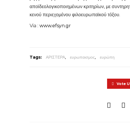
αποϊδεολογικοποιημένων κριτηρίων, με συντηρητι
κενού περιεχομένου φιλοευρωπαϊκού τόξου.
Via :
www.efsyn.gr
Tags:
ΑΡΙΣΤΕΡΑ
,
ευρωπαισμος
,
ευρώπη
Vote 