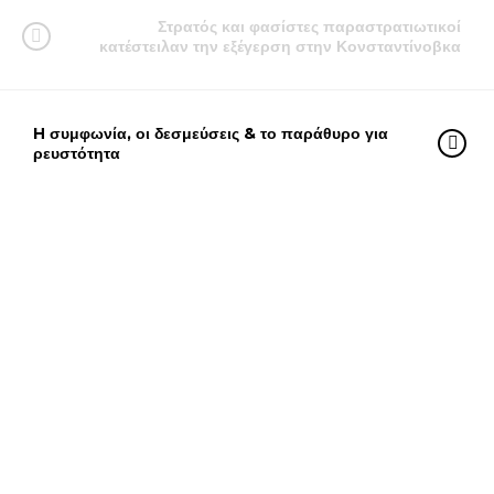
Στρατός και φασίστες παραστρατιωτικοί
κατέστειλαν την εξέγερση στην Κονσταντίνοβκα
H συμφωνία, οι δεσμεύσεις & το παράθυρο για
ρευστότητα