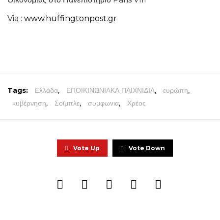
Via :
www.huffingtonpost.gr
Tags:
Ελλάδα
,
ΕΠΟΙΚΙΝΩΝΙΑΚΑ ΠΑΙΧΝΙΔΙΑ
,
ευρώπη
,
κυβέρνηση
,
Σοϊμπλε
,
συμφωνια
,
Χρέος
Vote Up
Vote Down