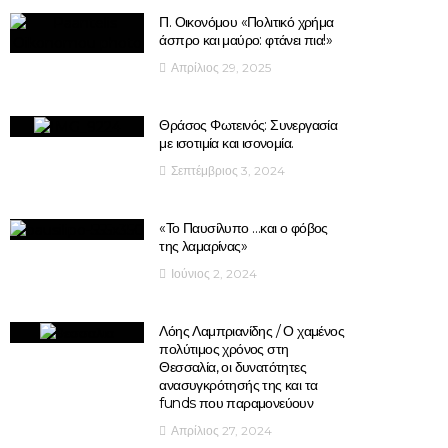
Π. Οικονόμου «Πολιτικό χρήμα
άσπρο και μαύρο: φτάνει πια!»
Απρίλιος 29, 2025
Θράσος Φωτεινός: Συνεργασία
με ισοτιμία και ισονομία.
Σεπτέμβριος 3, 2024
«Το Παυσίλυπο …και ο φόβος
της λαμαρίνας»
Ιούνιος 2, 2024
Λόης Λαμπριανίδης / Ο χαμένος
πολύτιμος χρόνος στη
Θεσσαλία, οι δυνατότητες
ανασυγκρότησής της και τα
funds που παραμονεύουν
Απρίλιος 27, 2024