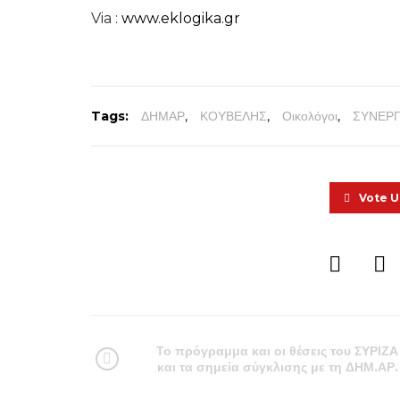
Via :
www.eklogika.gr
Tags:
ΔΗΜΑΡ
,
ΚΟΥΒΕΛΗΣ
,
Οικολόγοι
,
ΣΥΝΕΡΓ
Vote 
Το πρόγραμμα και οι θέσεις του ΣΥΡΙΖΑ
και τα σημεία σύγκλισης με τη ΔΗΜ.ΑΡ.