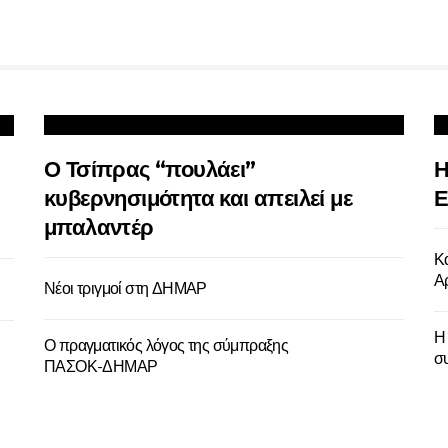
Ο Τσίπρας “πουλάει”
Η
κυβερνησιμότητα και απειλεί με
Ε
μπαλαντέρ
Κ
Α
Νέοι τριγμοί στη ΔΗΜΑΡ
Η
Ο πραγματικός λόγος της σύμπραξης
σ
ΠΑΣΟΚ-ΔΗΜΑΡ