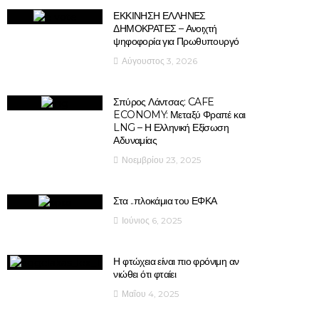
ΕΚΚΙΝΗΣΗ ΕΛΛΗΝΕΣ
ΔΗΜΟΚΡΑΤΕΣ – Ανοιχτή
ψηφοφορία για Πρωθυπουργό
Αύγουστος 3, 2026
Σπύρος Λάντσας: CAFE
ECONOMY: Μεταξύ Φραπέ και
LNG – Η Ελληνική Εξίσωση
Αδυναμίας
Νοεμβρίου 23, 2025
Στα ..πλοκάμια του ΕΦΚΑ
Ιούνιος 6, 2025
Η φτώχεια είναι πιο φρόνιμη αν
νιώθει ότι φταίει
Μαΐου 4, 2025