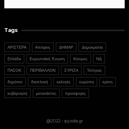
Tags
ΑΡΙΣΤΕΡΑ
Απόψεις
ΔΗΜΑΡ
Δημοκρατία
Ελλάδα
Ευρωπαϊκή Ένωση
Κόσμος
ΝΔ
ΠΑΣΟΚ
ΠΕΡΙΒΑΛΛΟΝ
ΣΥΡΙΖΑ
Τσίπρας
δημόσιο
διαπλοκή
εκλογές
ευρώπη
κρίση
κυβέρνηση
μετανάστες
προσφυγες
@2022 - ipyxida.gr